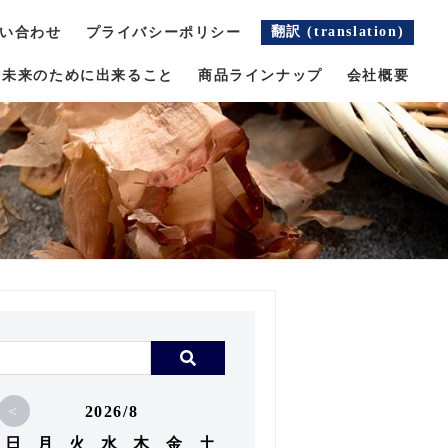
翻訳 (translation)
い合わせ
プライバシーポリシー
未来のために出来ること
商品ラインナップ
会社概要
<
2026/8
日
月
火
水
木
金
土