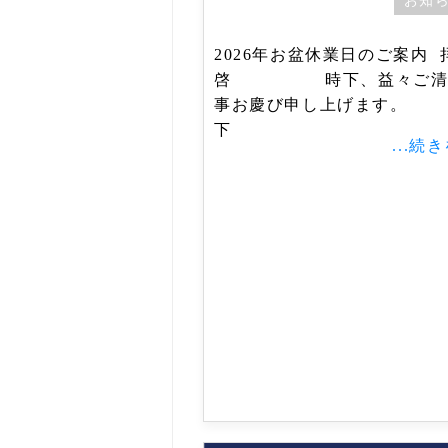
お知
2026年お盆休業日のご案内 
啓 時下、益々ご清
事お慶び申し上げま
下
...続