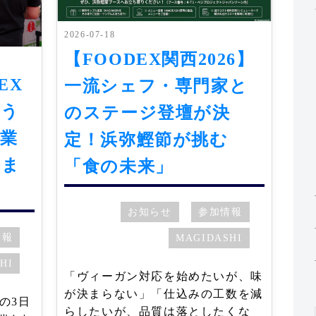
2026-07-18
【FOODEX関西2026】
EX
一流シェフ・専門家と
のう
のステージ登壇が決
業
定！浜弥鰹節が挑む
きま
「食の未来」
お知らせ
参加情報
情報
MAGIDASHI
HI
「ヴィーガン対応を始めたいが、味
が決まらない」「仕込みの工数を減
での3日
らしたいが、品質は落としたくな