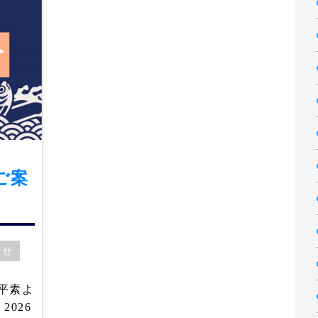
ご案
らせ
 平素よ
026