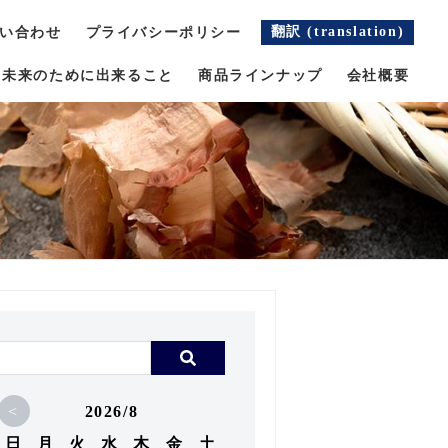
翻訳 (translation)
い合わせ
プライバシーポリシー
未来のために出来ること
商品ラインナップ
会社概要
<
2026/8
日
月
火
水
木
金
土