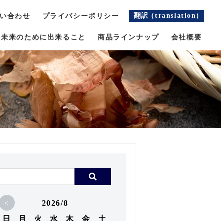
翻訳 (translation)
い合わせ
プライバシーポリシー
未来のために出来ること
商品ラインナップ
会社概要
<
2026/8
日
月
火
水
木
金
土