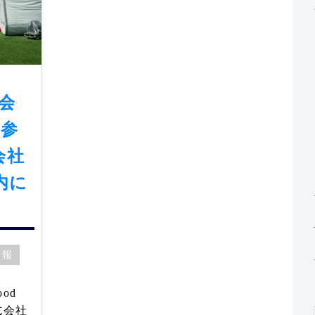
会
に参
会社
内に
情報
od
式会社