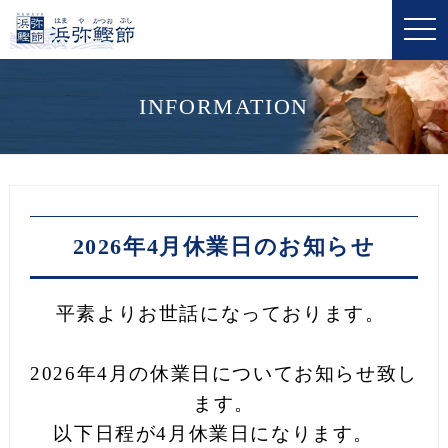
t
o
g
g
l
e
INFORMATION
n
a
v
i
g
a
t
i
o
2026年4月休業日のお知らせ
n
平素よりお世話になっております。
2026年4月の休業日についてお知らせ致し
ます。
以下日程が4月休業日になります。