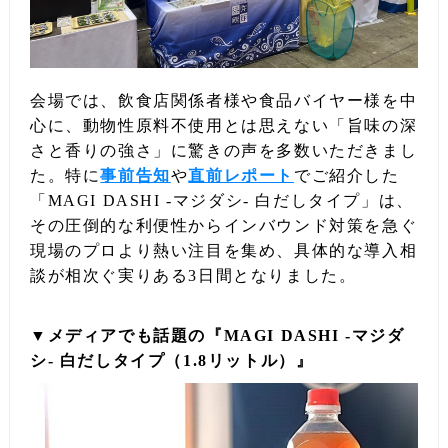
会場では、飲食店関係者様や食品バイヤー様を中
心に、動物性原料不使用とは思えない「旨味の深
さと香りの強さ」に驚きの声を多数いただきまし
た。特に
事前告知
や
直前レポート
でご紹介した
「MAGI DASHI -マジダシ- 白だしタイプ」は、
その圧倒的な利便性からインバウンド対策を急ぐ
現場のプロより熱い注目を集め、具体的な導入相
談が相次ぐ実りある3日間となりました。
▼メディアでも話題の『MAGI DASHI -マジダ
シ- 白だしタイプ（1.8リットル）』