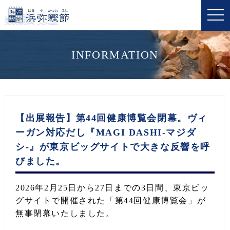
t
o
g
g
l
e
INFORMATION
n
a
v
i
g
a
t
i
【出展報告】第44回健康博覧会閉幕。ヴィ
o
n
ーガン対応だし『MAGI DASHI-マジダ
シ-』が東京ビッグサイトで大きな反響を呼
びました。
2026年2月25日から27日までの3日間、東京ビッ
グサイトで開催された「第44回健康博覧会」が
無事閉幕いたしました。