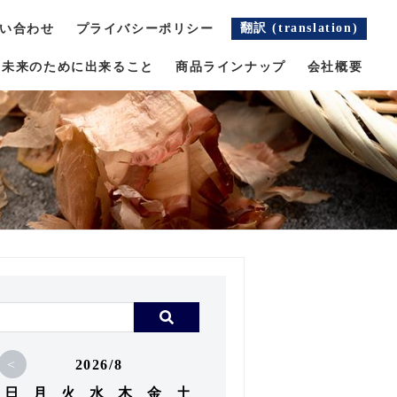
翻訳 (translation)
い合わせ
プライバシーポリシー
未来のために出来ること
商品ラインナップ
会社概要
<
2026/8
日
月
火
水
木
金
土